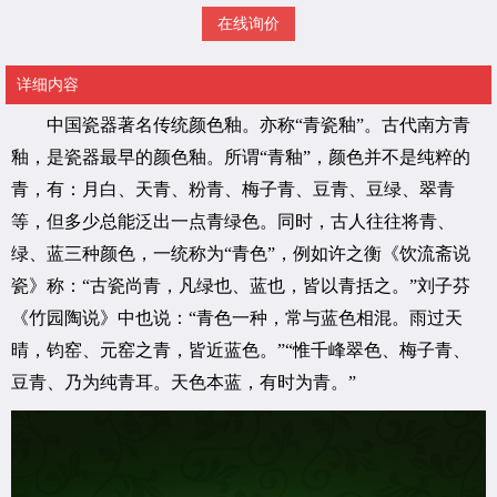
在线询价
详细内容
中国瓷器著名传统颜色釉。亦称“青瓷釉”。古代南方青
釉，是瓷器最早的颜色釉。所谓“青釉”，颜色并不是纯粹的
青，有：月白、天青、粉青、梅子青、豆青、豆绿、翠青
等，但多少总能泛出一点青绿色。同时，古人往往将青、
绿、蓝三种颜色，一统称为“青色”，例如许之衡《饮流斋说
瓷》称：“古瓷尚青，凡绿也、蓝也，皆以青括之。”刘子芬
《竹园陶说》中也说：“青色一种，常与蓝色相混。雨过天
晴，钧窑、元窑之青，皆近蓝色。”“惟千峰翠色、梅子青、
豆青、乃为纯青耳。天色本蓝，有时为青。”