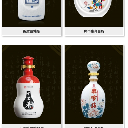
裂纹白釉瓶
狗年生肖白瓶