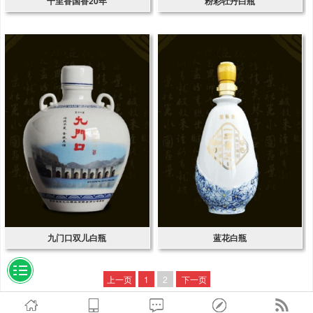
十里香国香20年
粉彩牡丹白瓶
九门口双儿白瓶
蓝花白瓶
上一页
1
2
下一页